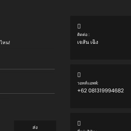
ติดต่อ :
เจสัน เฉิง
บไหน!
วอทส์แอพพ์:
+62 081319994682
ส่ง