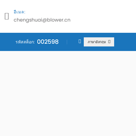
อีเมล:
chengshuai@blower.cn
002598
002598
002598
รหัสสต็อก:
ภาษาอังกฤษ