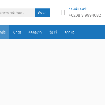
วอทส์แอพพ์:
ค้นหา
+62081319994682
กต์
ข่าว
ติดต่อเรา
วีอาร์
ความรู้