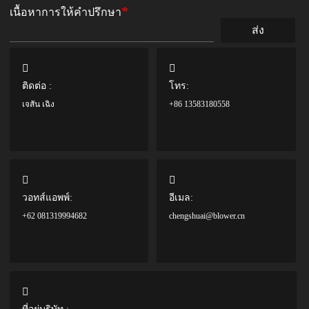
เนื้อหาการให้คำปรึกษา
ส่ง
ติดต่อ :
โทร:
เจสัน เฉิง
+86 13583180558
วอทส์แอพพ์:
อีเมล:
+62 081319994682
chengshuai@blower.cn