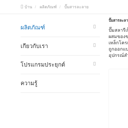
บ้าน
ผลิตภัณฑ์
ปั๊มสารละลาย
ปั๊มสารละล
ผลิตภัณฑ์
ปั๊มสลารี
ผสมของขอ
เหล็กโครเ
เกี่ยวกับเรา
ถูกออกแบบ
อุปกรณ์ส
โปรแกรมประยุกต์
ความรู้