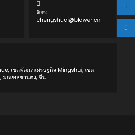
อีเมล:
chengshuai@blower.cn
ue, เขตพัฒนาเศรษฐกิจ Mingshui, เขต
y, มณฑลซานตง, จีน