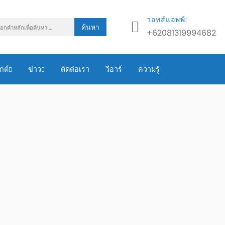
วอทส์แอพพ์:
ค้นหา
+62081319994682
กต์
ข่าว
ติดต่อเรา
วีอาร์
ความรู้