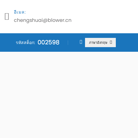
อีเมล:
chengshuai@blower.cn
002598
002598
002598
รหัสสต็อก:
ภาษาอังกฤษ