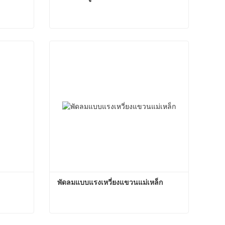
เครื่องเป่าลูกปืนฟอยล์อากาศ
ติดต่อตอนนี้
พัดลมแบบแรงเหวี่ยงแขวนแม่เหล็ก
พัดลมแบบแรงเหวี่ยงแขวนแม่เหล็ก