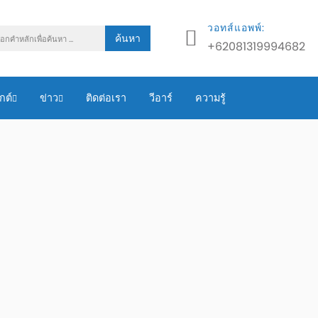
วอทส์แอพพ์:
ค้นหา
+62081319994682
กต์
ข่าว
ติดต่อเรา
วีอาร์
ความรู้