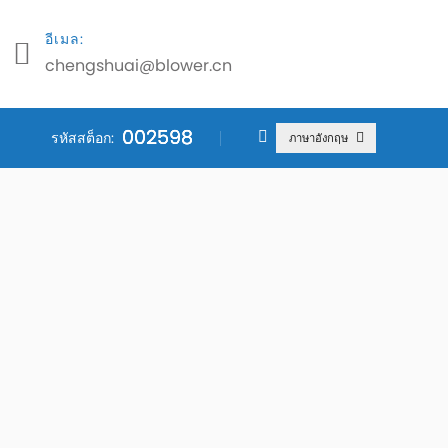
อีเมล:
chengshuai@blower.cn
002598
002598
002598
รหัสสต็อก:
ภาษาอังกฤษ