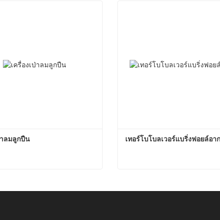
อนนี้
ติดต่อตอนนี้
ป่าลมลูกปืน
เทอร์โบโบลเวอร์แบริ่งฟอยล์อา
ป่าลมลูกปืน
เทอร์โบโบลเวอร์แบริ่งฟอยล
อนนี้
ติดต่อตอนนี้