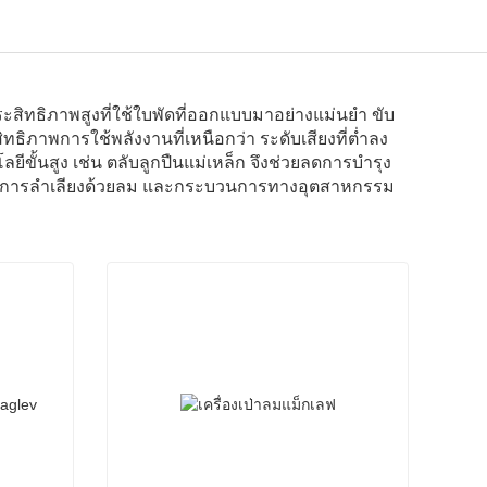
ะสิทธิภาพสูงที่ใช้ใบพัดที่ออกแบบมาอย่างแม่นยำ ขับ
ทธิภาพการใช้พลังงานที่เหนือกว่า ระดับเสียงที่ต่ำลง
ขั้นสูง เช่น ตลับลูกปืนแม่เหล็ก จึงช่วยลดการบำรุง
ม่ การลำเลียงด้วยลม และกระบวนการทางอุตสาหกรรม