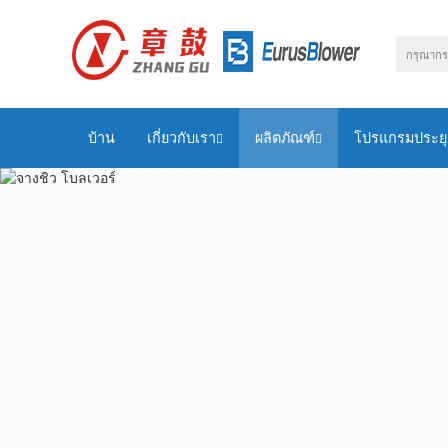
บ้าน
เกี่ยวกับเรา
ผลิตภัณฑ์
โปรแกรมประยุ