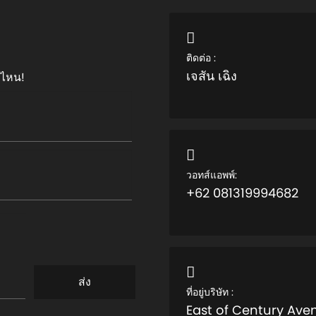
ติดต่อ :
เจสัน เฉิง
บไหน!
วอทส์แอพพ์:
+62 081319994682
ส่ง
ที่อยู่บริษัท :
East of Century Aven