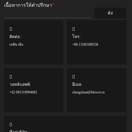
เนื้อหาการให้คำปรึกษา
ส่ง
ติดต่อ :
โทร:
เจสัน เฉิง
+86 13583180558
วอทส์แอพพ์:
อีเมล:
+62 081319994682
chengshuai@blower.cn