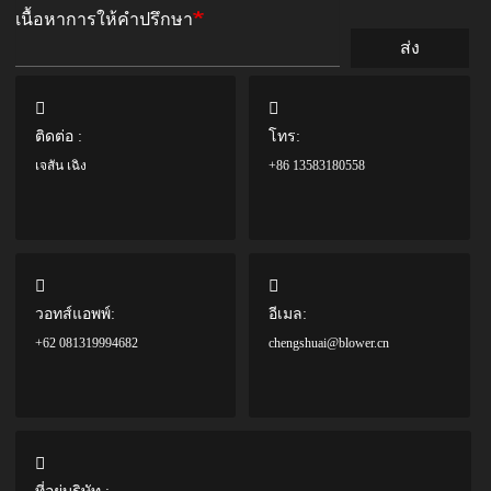
เนื้อหาการให้คำปรึกษา
ส่ง
ติดต่อ :
โทร:
เจสัน เฉิง
+86 13583180558
วอทส์แอพพ์:
อีเมล:
+62 081319994682
chengshuai@blower.cn