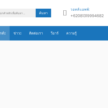
วอทส์แอพพ์:
ค้นหา
+62081319994682
กต์
ข่าว
ติดต่อเรา
วีอาร์
ความรู้