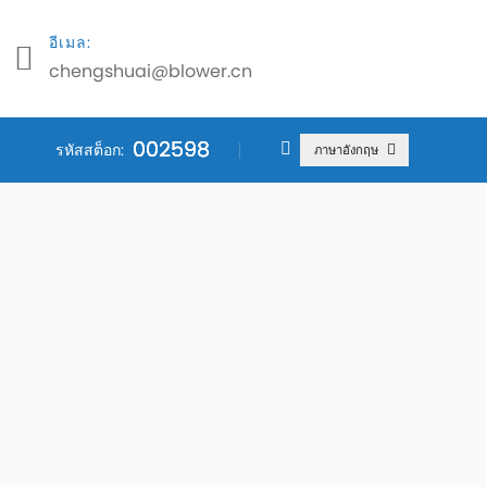
อีเมล:
chengshuai@blower.cn
002598
002598
002598
รหัสสต็อก:
ภาษาอังกฤษ