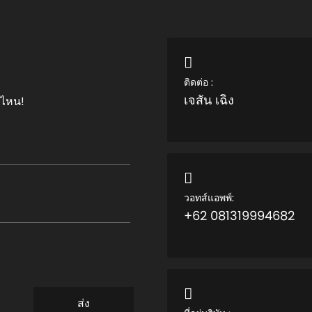
ติดต่อ :
เจสัน เฉิง
บไหน!
วอทส์แอพพ์:
+62 081319994682
ส่ง