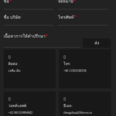
ชื่อ
จดหมาย
ชื่อ บริษัท
โทรศัพท์
เนื้อหาการให้คำปรึกษา
ส่ง
ติดต่อ :
โทร:
เจสัน เฉิง
+86 13583180558
วอทส์แอพพ์:
อีเมล:
+62 081319994682
chengshuai@blower.cn