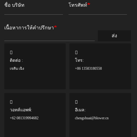
ชื่อ บริษัท
โทรศัพท์
เนื้อหาการให้คำปรึกษา
ส่ง
ติดต่อ :
โทร:
เจสัน เฉิง
+86 13583180558
วอทส์แอพพ์:
อีเมล:
+62 081319994682
chengshuai@blower.cn