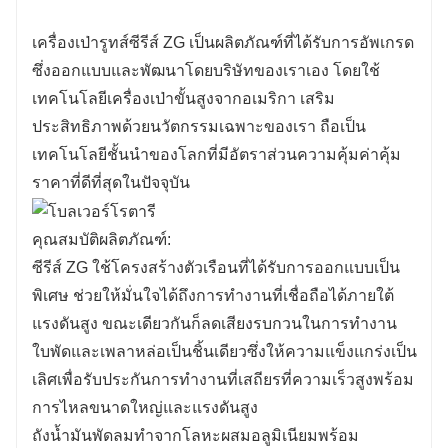
เครื่องเป่ารูทส์ซีรีส์ ZG เป็นผลิตภัณฑ์ที่ได้รับการอัพเกรด
ซึ่งออกแบบและพัฒนาโดยบริษัทของเราเอง โดยใช้
เทคโนโลยีเครื่องเป่าขั้นสูงจากอเมริกา เสริม
ประสิทธิภาพด้วยนวัตกรรมเฉพาะของเรา ถือเป็น
เทคโนโลยีชั้นนำของโลกที่มีอัตราส่วนความคุ้มค่าคุ้ม
ราคาที่ดีที่สุดในปัจจุบัน
คุณสมบัติผลิตภัณฑ์:
ซีรีส์ ZG ใช้โครงสร้างตัวเรือนที่ได้รับการออกแบบเป็น
พิเศษ ช่วยให้มั่นใจได้ถึงการทำงานที่เชื่อถือได้ภายใต้
แรงดันสูง ขณะเดียวกันก็ลดเสียงรบกวนในการทำงาน
ใบพัดและเพลาหล่อเป็นชิ้นเดียวซึ่งให้ความแข็งแกร่งเป็น
เลิศเพื่อรับประกันการทำงานที่เสถียรที่ความเร็วสูงพร้อม
การไหลขนาดใหญ่และแรงดันสูง
ถังน้ำมันพัดลมทำจากโลหะผสมอลูมิเนียมพร้อม