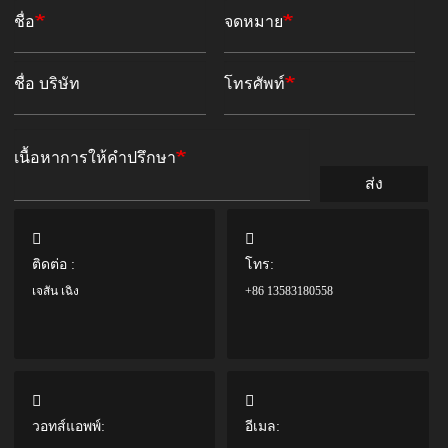
ชื่อ
จดหมาย
ชื่อ บริษัท
โทรศัพท์
เนื้อหาการให้คำปรึกษา
ส่ง
ติดต่อ :
โทร:
เจสัน เฉิง
+86 13583180558
วอทส์แอพพ์:
อีเมล: