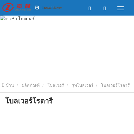
บ้าน
ผลิตภัณฑ์
โบลเวอร์
รูทโบลเวอร์
โบลเวอร์โรตารี
โบลเวอร์โรตารี