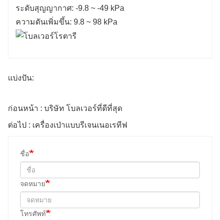
ระดับสุญญากาศ: -9.8 ~ -49 kPa
ความดันเพิ่มขึ้น: 9.8 ~ 98 kPa
แบ่งปัน:
ก่อนหน้า : บริษัท โบลเวอร์ที่ดีที่สุด
ต่อไป : เครื่องเป่าแบบรีเจนเนอเรทีฟ
ชื่อ
จดหมาย
โทรศัพท์