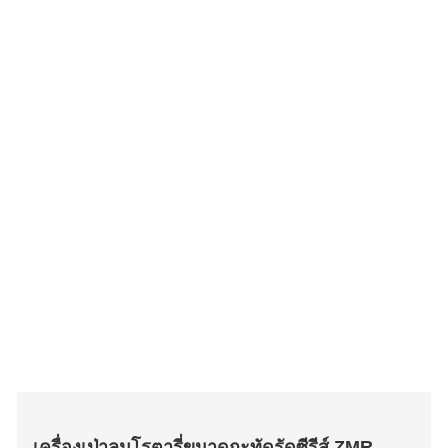
เครื่องเป่าลมโรตารี่ขนาดกะทัดรัดซีรีส์ ZMR、