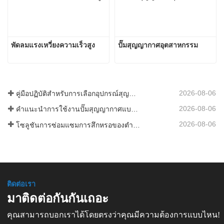
พัดลมแรงเหวี่ยงความเร็วสูง
ปั๊มสุญญากาศอุตสาหกรรม
2026-08-06
คู่มือปฏิบัติสำหรับการเลือกอุปกรณ์สุญญากาศแบบวงแหวนน้ำ
2026-08-06
คำแนะนำการใช้งานปั๊มสุญญากาศแบบวงแหวนน้ำและการทำงานให้มีเสถียรภาพในระยะยาว ชุด lrac ปั๊มสุญญากาศแบบวงแหวนน้ำ
2026-08-06
โซลูชันการซ่อมแซมการสึกหรอของตำแหน่งแบริ่งปั๊มรูท
ติดต่อเรา
มาติดต่อกันกันเถอะ
คุณสามารถบอกเราได้โดยตรงว่าคุณมีความต้องการแบบไหน!