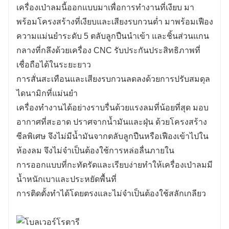
เครื่องเป่าลมนี้ออกแบบมาเพื่อการทำงานที่เงียบ มา
พร้อมโครงสร้างที่เงียบและเสียงรบกวนต่ำ มาพร้อมเฟือง
ความแม่นยำระดับ 5 ตลับลูกปืนนำเข้า และชิ้นส่วนแกน
กลางที่กลึงด้วยเครื่อง CNC รับประกันประสิทธิภาพที่
เชื่อถือได้ในระยะยาว
การสั่นสะเทือนและเสียงรบกวนลดลงด้วยการปรับสมดุล
ไดนามิกที่แม่นยำ
เครื่องทำงานได้อย่างราบรื่นด้วยแรงลมที่น้อยที่สุด มอบ
อากาศที่สะอาด ปราศจากน้ำมันและฝุ่น ด้วยโครงสร้าง
ซีลพิเศษ จึงไม่มีน้ำมันจากตลับลูกปืนหรือเฟืองเข้าไปใน
ห้องลม จึงไม่จำเป็นต้องใช้การหล่อลื่นภายใน
การออกแบบที่กะทัดรัดและเรียบง่ายทำให้เครื่องเป่าลมมี
น้ำหนักเบาและประหยัดพื้นที่
การติดตั้งทำได้โดยตรงและไม่จำเป็นต้องใช้สลักเกลียว