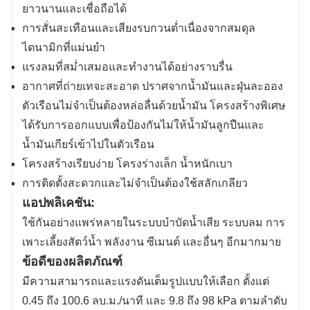
ยาวนานและเชื่อถือได้
การสั่นสะเทือนและเสียงรบกวนต่ำเนื่องจากสมดุล
ไดนามิกที่แม่นยำ
แรงลมที่สม่ำเสมอและทำงานได้อย่างราบรื่น
อากาศที่ถ่ายเทจะสะอาด ปราศจากน้ำมันและฝุ่นละออง
ตัวเรือนไม่จำเป็นต้องหล่อลื่นด้วยน้ำมัน โครงสร้างพิเศษ
ได้รับการออกแบบเพื่อป้องกันไม่ให้น้ำมันลูกปืนและ
น้ำมันเกียร์เข้าไปในตัวเรือน
โครงสร้างเรียบง่าย โครงร่างเล็ก น้ำหนักเบา
การติดตั้งสะดวกและไม่จำเป็นต้องใช้สลักเกลียว
แอปพลิเคชัน:
ใช้กันอย่างแพร่หลายในระบบบำบัดน้ำเสีย ระบบลม การ
เพาะเลี้ยงสัตว์น้ำ พลังงาน ซีเมนต์ และอื่นๆ อีกมากมาย
ข้อดีของผลิตภัณฑ์
มีความสามารถและแรงดันเต็มรูปแบบให้เลือก ตั้งแต่
0.45 ถึง 100.6 ลบ.ม./นาที และ 9.8 ถึง 98 kPa ตามลำดับ